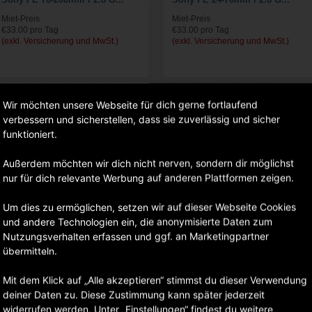
Miet-Preis
Miet-Preis
€33.00 pro Tag
€33.00 pro Tag
(exkl. Versicherung und MwSt.)
(exkl. Versicherung und MwSt.)
Wir möchten unsere Webseite für dich gerne fortlaufend
verbessern und sicherstellen, dass sie zuverlässig und sicher
funktioniert.
Außerdem möchten wir dich nicht nerven, sondern dir möglichst
nur für dich relevante Werbung auf anderen Plattformen zeigen.
Um dies zu ermöglichen, setzen wir auf dieser Webseite Cookies
und andere Technologien ein, die anonymisierte Daten zum
Nutzungsverhalten erfassen und ggf. an Marketingpartner
übermitteln.
Canon EOS R5 Mark II
Canon EF 24-70mm F2.8L II
USM
Miet-Preis
Mit dem Klick auf „Alle akzeptieren“ stimmst du dieser Verwendung
€100.00 pro Tag
Miet-Preis
(exkl. Versicherung und MwSt.)
deiner Daten zu. Diese Zustimmung kann später jederzeit
€29.00 pro Tag
(exkl. Versicherung und MwSt.)
widerrufen werden. Unter „Einstellungen“ findest du weitere