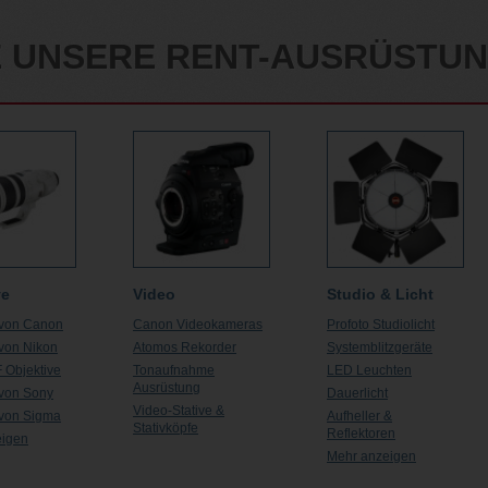
E UNSERE RENT-AUSRÜSTU
ve
Video
Studio & Licht
 von Canon
Canon Videokameras
Profoto Studiolicht
 von Nikon
Atomos Rekorder
Systemblitzgeräte
F Objektive
Tonaufnahme
LED Leuchten
Ausrüstung
 von Sony
Dauerlicht
Video-Stative &
 von Sigma
Aufheller &
Stativköpfe
Reflektoren
eigen
Mehr anzeigen