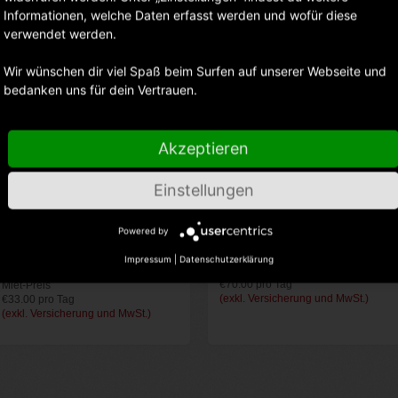
Informationen, welche Daten erfasst werden und wofür diese
verwendet werden.
Wir wünschen dir viel Spaß beim Surfen auf unserer Webseite und
bedanken uns für dein Vertrauen.
Akzeptieren
Einstellungen
Powered by
Canon RF 24-70mm F2.8L IS
Sony Alpha 7 IV
Impressum
|
Datenschutzerklärung
USM
Miet-Preis
€70.00 pro Tag
Miet-Preis
(exkl. Versicherung und MwSt.)
€33.00 pro Tag
(exkl. Versicherung und MwSt.)