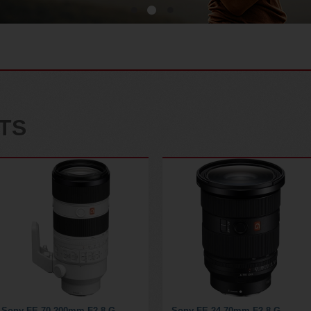
TS
Sony FE 70-200mm F2.8 G...
Sony FE 24-70mm F2.8 G...