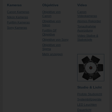
Kameras
Objektive
Video
Canon Kameras
Objektive von
Canon
Canon
Videokameras
Nikon Kameras
Objektive von
Atomos Rekorder
Fujifilm Kameras
Nikon
Tonaufnahme
Sony Kameras
Fujifilm GF
Ausrüstung
Objektive
Video-Stative &
Objektive von Sony
Stativköpfe
Objektive von
Sigma
Mehr anzeigen
Studio & Licht
Profoto Studiolicht
Systemblitzgeräte
LED Leuchten
Dauerlicht