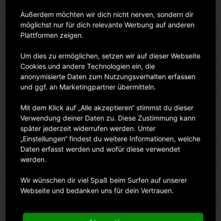
Außerdem möchten wir dich nicht nerven, sondern dir
möglichst nur für dich relevante Werbung auf anderen
Plattformen zeigen.
Um dies zu ermöglichen, setzen wir auf dieser Webseite
Cookies und andere Technologien ein, die
anonymisierte Daten zum Nutzungsverhalten erfassen
Sony Alpha 7 V
Sony Alpha 7 IV
und ggf. an Marketingpartner übermitteln.
Miet-Preis
Miet-Preis
€80.00 pro Tag
€70.00 pro Tag
Mit dem Klick auf „Alle akzeptieren“ stimmst du dieser
(exkl. Versicherung und MwSt.)
(exkl. Versicherung und MwSt.)
Verwendung deiner Daten zu. Diese Zustimmung kann
später jederzeit widerrufen werden. Unter
„Einstellungen“ findest du weitere Informationen, welche
Daten erfasst werden und wofür diese verwendet
werden.
Wir wünschen dir viel Spaß beim Surfen auf unserer
Webseite und bedanken uns für dein Vertrauen.