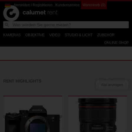
Anmelden / Registrieren
Kundenservice
Warenkorb (0)
Calumet
W
Search
Calumet
d
Photographic
Rent
KAMERAS
OBJEKTIVE
VIDEO
STUDIO & LICHT
ZUBEHÖR
ONLINE-SHOP
RENT HIGHLIGHTS
Alle anzeigen