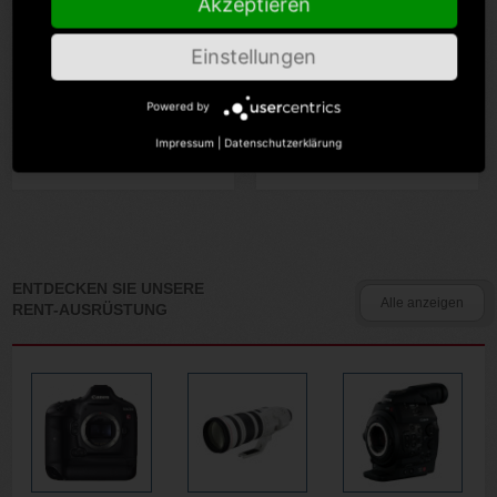
Akzeptieren
Einstellungen
Canon EOS R5 Mark II
Canon EOS R6 Mark III
Powered by
Miet-Preis
Miet-Preis
€100.00 pro Tag
€80.00 pro Tag
Impressum
|
Datenschutzerklärung
(exkl. Versicherung und MwSt.)
(exkl. Versicherung und MwSt.)
ENTDECKEN SIE UNSERE
Alle anzeigen
RENT-AUSRÜSTUNG